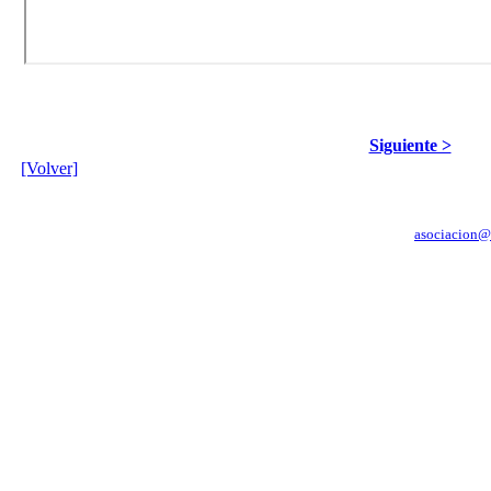
Siguiente >
[Volver]
C/ Crucero Baleares 54 6º A - SEDE: C/ Pedro Muñoz Seca 9 - 1ª planta - 11
asociacion@