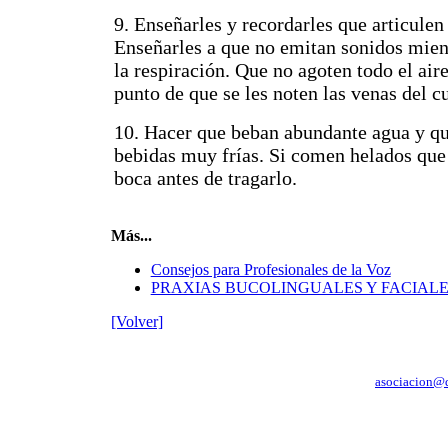
9. Enseñarles y recordarles que articulen 
Enseñarles a que no emitan sonidos mient
la respiración. Que no agoten todo el aire
punto de que se les noten las venas del cu
10. Hacer que beban abundante agua y q
bebidas muy frías. Si comen helados que
boca antes de tragarlo.
Más...
Consejos para Profesionales de la Voz
PRAXIAS BUCOLINGUALES Y FACIAL
[Volver]
C/ Crucero Baleares 54 6º A - SEDE: C/ Pedro Muñoz Seca 9 - 1ª planta - 11
asociacion@d