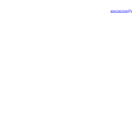
C/ Crucero Baleares 54 6º A - SEDE: C/ Pedro Muñoz Seca 9 - 1ª planta - 11
asociacion@d